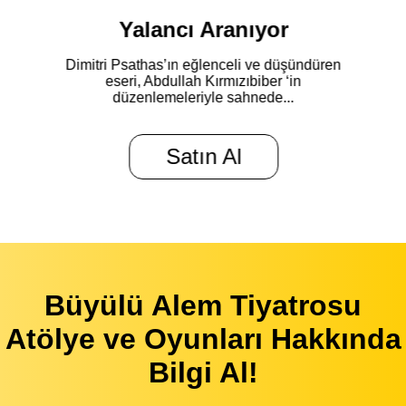
Kaç Baba Kaç
Di
Kaç Baba Kaç
Satın Al
Büyülü Alem Tiyatrosu
Atölye ve Oyunları Hakkında
Bilgi Al!