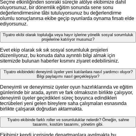
Seçme etkinliğinden sonraki süreçte atölye ekibimize dahil
oluyorsunuz, bir dönemlik eğitim sonunda sene sonu
değerlendirmesine tâbi tutuluyorsunuz bu değerlendirme
olumlu sonuçlanırsa ekibe geçip oyunlarda oynama fırsatı elde
ediyorsunuz.
Tiyatro ekibi olarak topluluğa veya hayır işlerine yönelik sosyal sorumluluk
projelerine katılıyor musunuz?
Evet ekip olarak sık sık sosyal sorumluluk projeleri
düzenliyoruz, bu konuda daha ayrıntılı bilgi almak için
sitemizde bulunan haberler kısmını ziyaret edebilirsiniz.
Tiyatro ekibindeki deneyimli üyeler yeni katılanlara nasıl yardımcı oluyor?
Bilgi paylaşımı nasıl gerçekleşiyor?
Deneyimli ve deneyimsiz üyeler oyun hazırlıklarında ve eğitim
günlerinde bir arada, ayrım ve fark olmaksızın birlikte çalışıyor,
deneyimli üyeler geçirdikleri süreç boyunca edindikleri
tecrübeleri yeni gelen bireylere saha çalışmaları esnasında
birlikte çalışarak doğrudan aktarmakta.
Tiyatro ekibinde farklı roller ve sorumluluklar nelerdir? Örneğin, sahne
tasarımı, kostüm tasarımı, yönetim gibi.
Ekibimiz kendi içerisinde departmanlara ayrılmakta bu